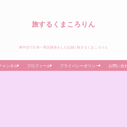
旅するくまころりん
車中泊で日本一周夫婦旅をした記録 | 旅するくまころりん
eチャンネル
プロフィール
プライバシーポリシー
お問い合