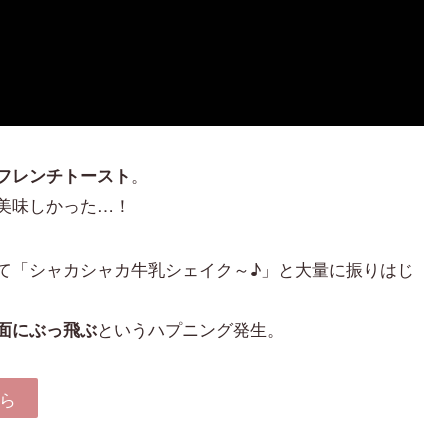
。
フレンチトースト
美味しかった…！
て「シャカシャカ牛乳シェイク～♪」と大量に振りはじ
というハプニング発生。
面にぶっ飛ぶ
ら