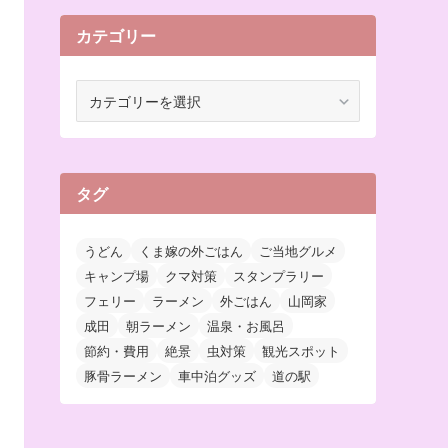
カテゴリー
カ
テ
ゴ
リ
ー
タグ
うどん
くま嫁の外ごはん
ご当地グルメ
キャンプ場
クマ対策
スタンプラリー
フェリー
ラーメン
外ごはん
山岡家
成田
朝ラーメン
温泉・お風呂
節約・費用
絶景
虫対策
観光スポット
豚骨ラーメン
車中泊グッズ
道の駅