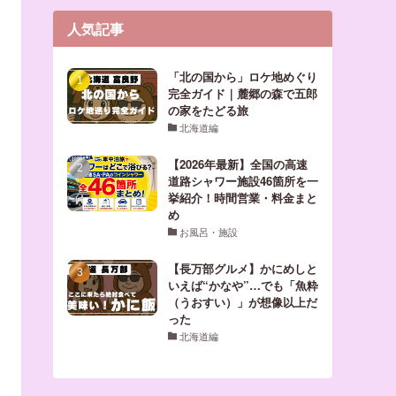
人気記事
「北の国から」ロケ地めぐり
完全ガイド｜麓郷の森で五郎
の家をたどる旅
北海道編
【2026年最新】全国の高速
道路シャワー施設46箇所を一
挙紹介！時間営業・料金まと
め
お風呂・施設
【長万部グルメ】かにめしと
いえば“かなや”…でも「魚粋
（うおすい）」が想像以上だ
った
北海道編